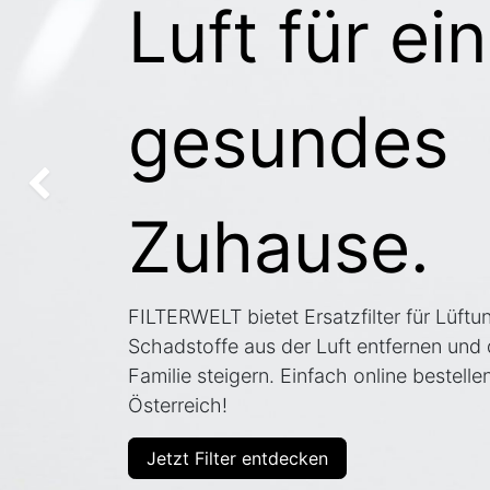
Luft für ein
gesundes
Zurück
Zuhause.
FILTERWELT bietet Ersatzfilter für Lüftu
Schadstoffe aus der Luft entfernen und
Familie steigern. Einfach online bestell
Österreich!
Jetzt Filter entdecken