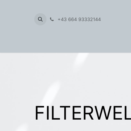
+43 664 93332144
Filter 
FILTERWEL