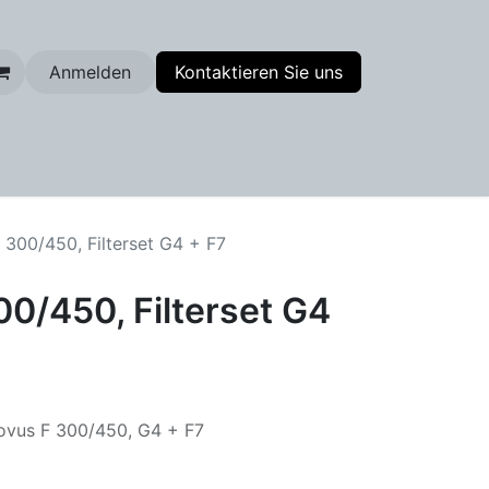
Anmelden
Kontaktieren Sie uns
enfilter
 300/450, Filterset G4 + F7
0/450, Filterset G4
 Novus F 300/450, G4 + F7