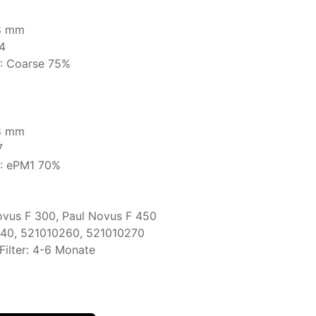
48 mm
G4
0: Coarse 75%
48 mm
7
0: ePM1 70%
ovus F 300, Paul Novus F 450
3440, 521010260, 521010270
ilter: 4-6 Monate