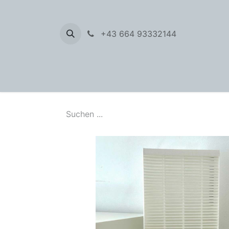
+43 664 93332144
Filter 