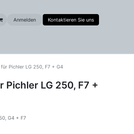
Anmelden
Kontaktieren Sie uns
enfilter
r für Pichler LG 250, F7 + G4
ür Pichler LG 250, F7 +
250, G4 + F7