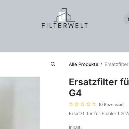
für Wohnungslüftung
Geschäftskunden
Onlineshop
Tasch
Alle Produkte
Ersatzfilte
Ersatzfilter f
G4
(0 Rezension)
Ersatzfilter für Pichler LG 
Inhalt: