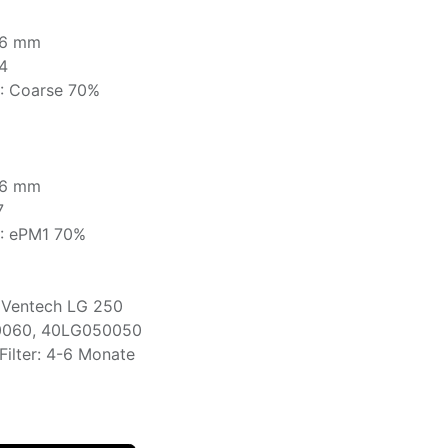
46 mm
G4
0: Coarse 70%
46 mm
7
0: ePM1 70%
r Ventech LG 250
050060, 40LG050050
ilter: 4-6 Monate