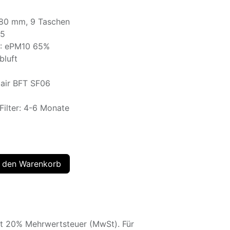
280 mm, 9 Taschen
M5
90: ePM10 65%
bluft
mair BFT SF06
ilter: 4-6 Monate
 den Warenkorb
lt 20% Mehrwertsteuer (MwSt). Für