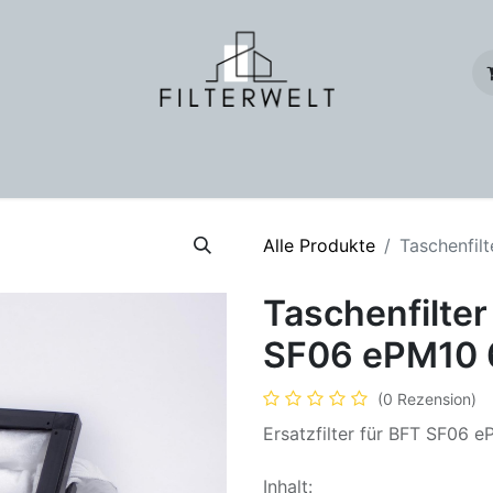
für Wohnungslüftung
Geschäftskunden
Onlineshop
Tasch
Alle Produkte
Taschenfil
Taschenfilter
SF06 ePM10 
(0 Rezension)
Ersatzfilter für BFT SF06 
Inhalt: